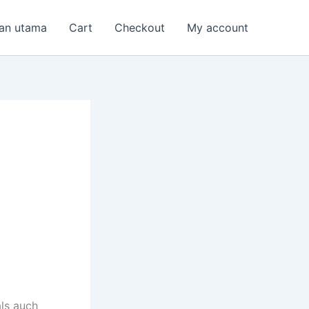
an utama
Cart
Checkout
My account
ls auch