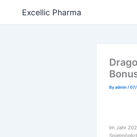
Skip
Excellic Pharma
to
content
Drago
Bonus
By
admin
/
07
Im Jahr 202
Spielmöglic