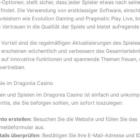
-Optionen, stellt sicher, dass jeder Spieler etwas nach sein
indet. Die Verwendung von erstklassiger Software, einschl
nbietern wie Evolution Gaming und Pragmatic Play Live, br
 Vertrauen in die Qualität der Spiele und bietet aufregende
r Vorteil sind die regelmäßigen Aktualisierungen des Spiele
 erscheinen wöchentlich und verbessern das Gesamterlebnis
 auf innovative Funktionen und spannende Themen freuen, 
vertreiben.
Sie im Dragonia Casino
en und Spielen im Dragonia Casino ist einfach und unkompli
ritte, die Sie befolgen sollten, um sofort loszulegen:
nto erstellen:
Besuchen Sie die Website und füllen Sie das
meldeformular aus.
tails überprüfen:
Bestätigen Sie Ihre E-Mail-Adresse und ID