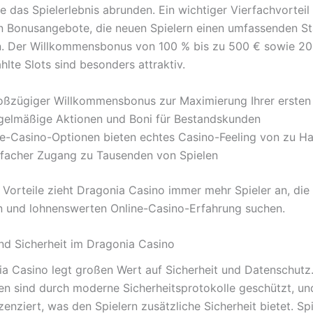
ie das Spielerlebnis abrunden. Ein wichtiger Vierfachvorteil 
 Bonusangebote, die neuen Spielern einen umfassenden St
. Der Willkommensbonus von 100 % bis zu 500 € sowie 200
lte Slots sind besonders attraktiv.
oßzügiger Willkommensbonus zur Maximierung Ihrer ersten
gelmäßige Aktionen und Boni für Bestandskunden
ve-Casino-Optionen bieten echtes Casino-Feeling von zu H
nfacher Zugang zu Tausenden von Spielen
 Vorteile zieht Dragonia Casino immer mehr Spieler an, die
 und lohnenswerten Online-Casino-Erfahrung suchen.
nd Sicherheit im Dragonia Casino
a Casino legt großen Wert auf Sicherheit und Datenschutz.
en sind durch moderne Sicherheitsprotokolle geschützt, un
izenziert, was den Spielern zusätzliche Sicherheit bietet. S