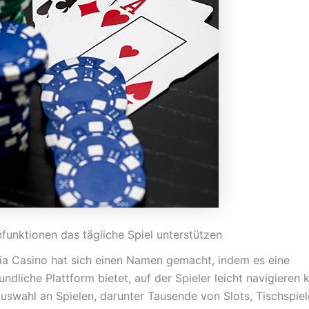
nfunktionen das tägliche Spiel unterstützen
a Casino hat sich einen Namen gemacht, indem es eine
ndliche Plattform bietet, auf der Spieler leicht navigieren 
 Auswahl an Spielen, darunter Tausende von Slots, Tischspie