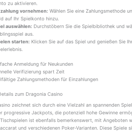
to zu aktivieren.
nzahlung vornehmen:
Wählen Sie eine Zahlungsmethode un
d auf Ihr Spielkonto hinzu.
iel auswählen:
Durchstöbern Sie die Spielbibliothek und wä
blingsspiel aus.
ielen starten:
Klicken Sie auf das Spiel und genießen Sie Ih
elerlebnis.
nfache Anmeldung für Neukunden
nelle Verifizierung spart Zeit
elfältige Zahlungsmethoden für Einzahlungen
Details zum Dragonia Casino
sino zeichnet sich durch eine Vielzahl an spannenden Spie
er progressive Jackpots, die potenziell hohe Gewinne ermög
Tischspielen ist ebenfalls bemerkenswert, mit Angeboten w
Baccarat und verschiedenen Poker-Varianten. Diese Spiele si